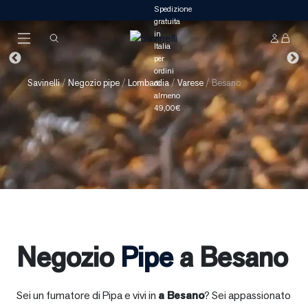
Savinelli
/
Negozio pipe
/
Lombardia
/
Varese
/
Besano
Negozio
Pipe
a Besano
Sei un fumatore di Pipa e vivi in
a
Besano
? Sei appassionato