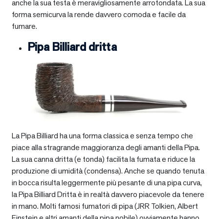
anche la sua testa è meravigliosamente arrotondata. La sua
forma semicurva la rende davvero comoda e facile da
fumare.
Pipa Billiard dritta
La Pipa Billiard ha una forma classica e senza tempo che
piace alla stragrande maggioranza degli amanti della Pipa.
La sua canna dritta (e tonda) facilita la fumata e riduce la
produzione di umidità (condensa). Anche se quando tenuta
in bocca risulta leggermente più pesante di una pipa curva,
la Pipa Billiard Dritta è in realtà davvero piacevole da tenere
in mano. Molti famosi fumatori di pipa (JRR Tolkien, Albert
Einstein e altri amanti della pipa nobile) ovviamente hanno