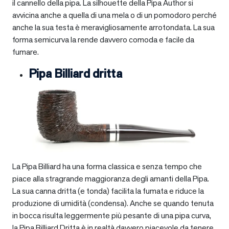
il cannello della pipa. La silhouette della Pipa Author si
avvicina anche a quella di una mela o di un pomodoro perché
anche la sua testa è meravigliosamente arrotondata. La sua
forma semicurva la rende davvero comoda e facile da
fumare.
Pipa Billiard dritta
La Pipa Billiard ha una forma classica e senza tempo che
piace alla stragrande maggioranza degli amanti della Pipa.
La sua canna dritta (e tonda) facilita la fumata e riduce la
produzione di umidità (condensa). Anche se quando tenuta
in bocca risulta leggermente più pesante di una pipa curva,
la Pipa Billiard Dritta è in realtà davvero piacevole da tenere