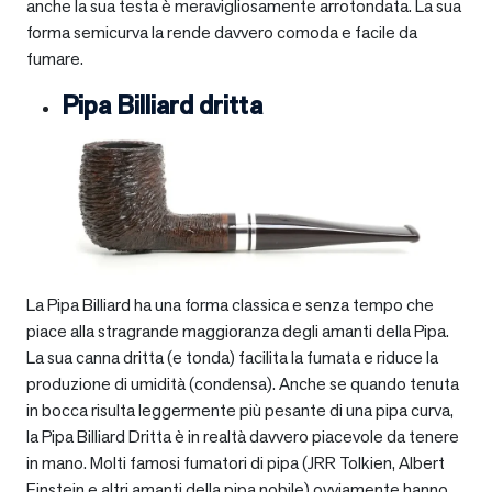
anche la sua testa è meravigliosamente arrotondata. La sua
forma semicurva la rende davvero comoda e facile da
fumare.
Pipa Billiard dritta
La Pipa Billiard ha una forma classica e senza tempo che
piace alla stragrande maggioranza degli amanti della Pipa.
La sua canna dritta (e tonda) facilita la fumata e riduce la
produzione di umidità (condensa). Anche se quando tenuta
in bocca risulta leggermente più pesante di una pipa curva,
la Pipa Billiard Dritta è in realtà davvero piacevole da tenere
in mano. Molti famosi fumatori di pipa (JRR Tolkien, Albert
Einstein e altri amanti della pipa nobile) ovviamente hanno