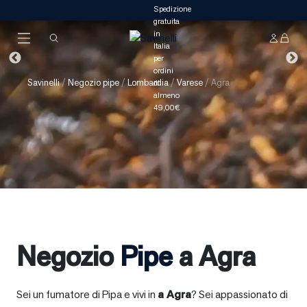
Savinelli
/
Negozio pipe
/
Lombardia
/
Varese
/
Agra
Negozio
Pipe
a Agra
Sei un fumatore di Pipa e vivi in
a
Agra
? Sei appassionato di