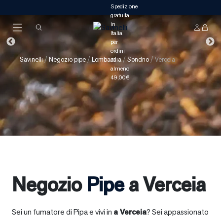
Savinelli
/
Negozio pipe
/
Lombardia
/
Sondrio
/
Verceia
Negozio
Pipe
a Verceia
Sei un fumatore di Pipa e vivi in
a
Verceia
? Sei appassionato