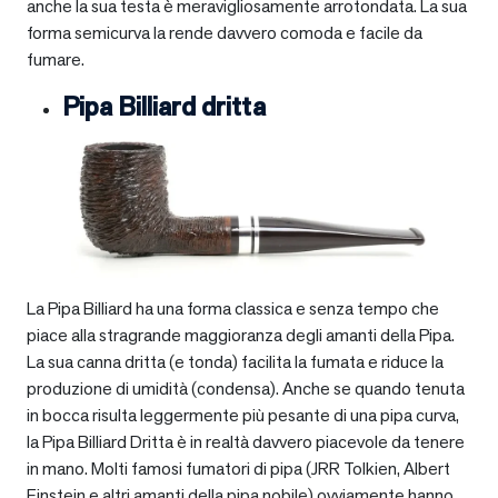
anche la sua testa è meravigliosamente arrotondata. La sua
forma semicurva la rende davvero comoda e facile da
fumare.
Pipa Billiard dritta
La Pipa Billiard ha una forma classica e senza tempo che
piace alla stragrande maggioranza degli amanti della Pipa.
La sua canna dritta (e tonda) facilita la fumata e riduce la
produzione di umidità (condensa). Anche se quando tenuta
in bocca risulta leggermente più pesante di una pipa curva,
la Pipa Billiard Dritta è in realtà davvero piacevole da tenere
in mano. Molti famosi fumatori di pipa (JRR Tolkien, Albert
Einstein e altri amanti della pipa nobile) ovviamente hanno