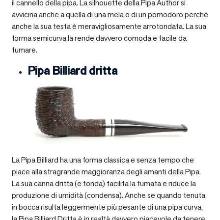
il cannello della pipa. La silhouette della Pipa Author si
avvicina anche a quella di una mela o di un pomodoro perché
anche la sua testa è meravigliosamente arrotondata. La sua
forma semicurva la rende davvero comoda e facile da
fumare.
Pipa Billiard dritta
La Pipa Billiard ha una forma classica e senza tempo che
piace alla stragrande maggioranza degli amanti della Pipa.
La sua canna dritta (e tonda) facilita la fumata e riduce la
produzione di umidità (condensa). Anche se quando tenuta
in bocca risulta leggermente più pesante di una pipa curva,
la Pipa Billiard Dritta è in realtà davvero piacevole da tenere