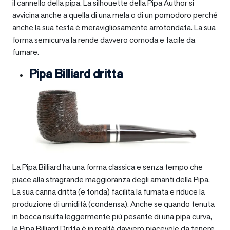
il cannello della pipa. La silhouette della Pipa Author si
avvicina anche a quella di una mela o di un pomodoro perché
anche la sua testa è meravigliosamente arrotondata. La sua
forma semicurva la rende davvero comoda e facile da
fumare.
Pipa Billiard dritta
La Pipa Billiard ha una forma classica e senza tempo che
piace alla stragrande maggioranza degli amanti della Pipa.
La sua canna dritta (e tonda) facilita la fumata e riduce la
produzione di umidità (condensa). Anche se quando tenuta
in bocca risulta leggermente più pesante di una pipa curva,
la Pipa Billiard Dritta è in realtà davvero piacevole da tenere