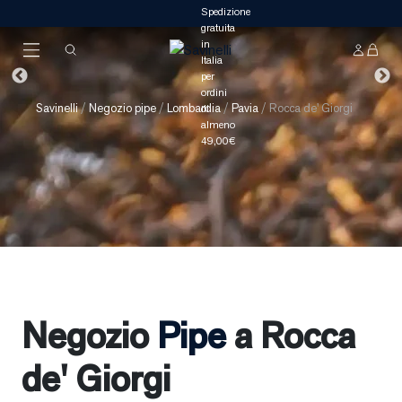
Savinelli
/
Negozio pipe
/
Lombardia
/
Pavia
/
Rocca de' Giorgi
Negozio
Pipe
a Rocca
de' Giorgi