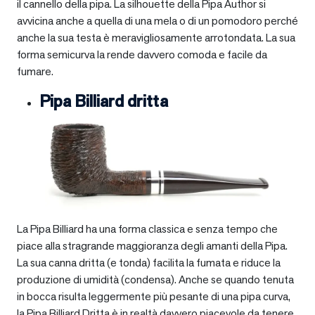
il cannello della pipa. La silhouette della Pipa Author si
avvicina anche a quella di una mela o di un pomodoro perché
anche la sua testa è meravigliosamente arrotondata. La sua
forma semicurva la rende davvero comoda e facile da
fumare.
Pipa Billiard dritta
La Pipa Billiard ha una forma classica e senza tempo che
piace alla stragrande maggioranza degli amanti della Pipa.
La sua canna dritta (e tonda) facilita la fumata e riduce la
produzione di umidità (condensa). Anche se quando tenuta
in bocca risulta leggermente più pesante di una pipa curva,
la Pipa Billiard Dritta è in realtà davvero piacevole da tenere