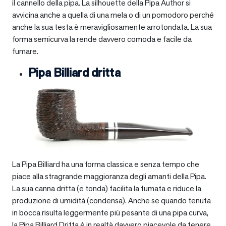
il cannello della pipa. La silhouette della Pipa Author si
avvicina anche a quella di una mela o di un pomodoro perché
anche la sua testa è meravigliosamente arrotondata. La sua
forma semicurva la rende davvero comoda e facile da
fumare.
Pipa Billiard dritta
La Pipa Billiard ha una forma classica e senza tempo che
piace alla stragrande maggioranza degli amanti della Pipa.
La sua canna dritta (e tonda) facilita la fumata e riduce la
produzione di umidità (condensa). Anche se quando tenuta
in bocca risulta leggermente più pesante di una pipa curva,
la Pipa Billiard Dritta è in realtà davvero piacevole da tenere