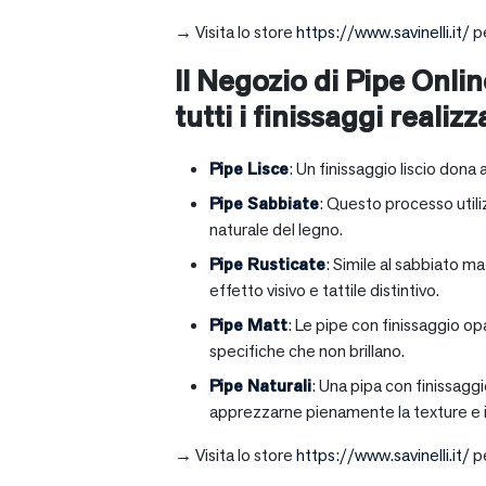
→ Visita lo store
https://www.savinelli.it/
pe
Il Negozio di Pipe Onlin
tutti i finissaggi realizz
Pipe Lisce
: Un finissaggio liscio dona 
Pipe Sabbiate
: Questo processo utili
naturale del legno.
Pipe Rusticate
: Simile al sabbiato m
effetto visivo e tattile distintivo.
Pipe Matt
: Le pipe con finissaggio op
specifiche che non brillano.
Pipe Naturali
: Una pipa con finissagg
apprezzarne pienamente la texture e il
→ Visita lo store
https://www.savinelli.it/
pe