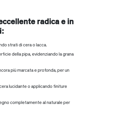
 eccellente radica e in
i:
ndo strati di cera o lacca.
rficie della pipa, evidenziando la grana
ancora più marcata e profonda, per un
 cera lucidante o applicando finiture
il legno completamente al naturale per