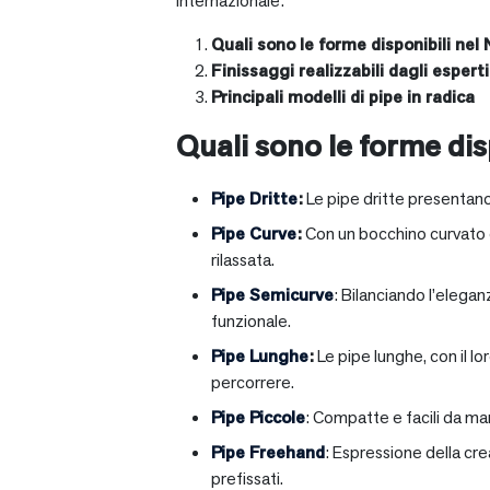
internazionale:
Quali sono le forme disponibili nel 
Finissaggi realizzabili dagli esperti 
Principali modelli di pipe in radica
Quali sono le forme disp
Pipe Dritte
:
Le pipe dritte presentano
Pipe Curve
:
Con un bocchino curvato ch
rilassata.
Pipe Semicurve
: Bilanciando l’elega
funzionale.
Pipe Lunghe
:
Le pipe lunghe, con il l
percorrere.
Pipe Piccole
: Compatte e facili da ma
Pipe Freehand
: Espressione della cr
prefissati.