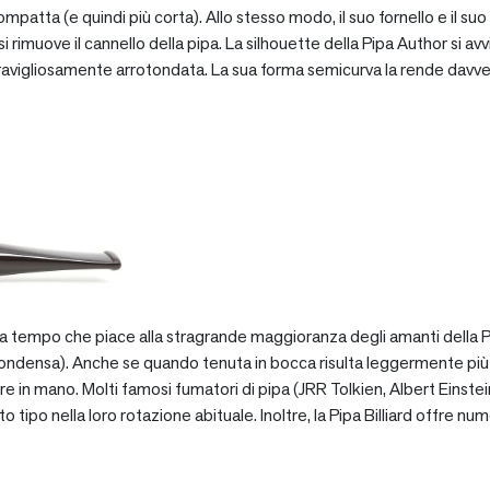
patta (e quindi più corta). Allo stesso modo, il suo fornello e il suo 
 rimuove il cannello della pipa. La silhouette della Pipa Author si avv
vigliosamente arrotondata. La sua forma semicurva la rende davve
za tempo che piace alla stragrande maggioranza degli amanti della Pip
ondensa). Anche se quando tenuta in bocca risulta leggermente più pe
e in mano. Molti famosi fumatori di pipa (JRR Tolkien, Albert Einstein
po nella loro rotazione abituale. Inoltre, la Pipa Billiard offre numer