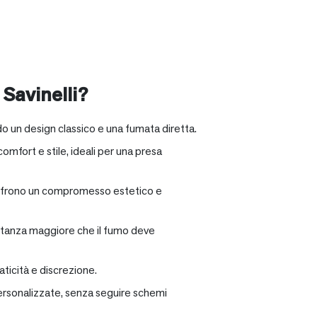
 Savinelli?
o un design classico e una fumata diretta.
omfort e stile, ideali per una presa
e offrono un compromesso estetico e
distanza maggiore che il fumo deve
ticità e discrezione.
personalizzate, senza seguire schemi