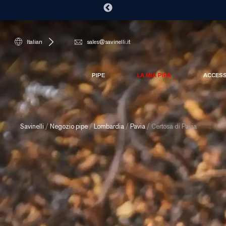
Italian
sales@savinelli.it
PIPE
LA MIA PIPA
ACCES
Savinelli
/
Negozio pipe
/
Lombardia
/
Pavia
/
Certosa di Pavia