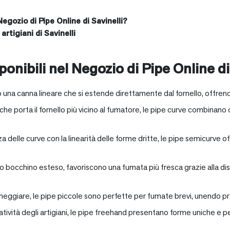
Negozio di Pipe Online di Savinelli?
artigiani di Savinelli
onibili nel Negozio di Pipe Online di
 una canna lineare che si estende direttamente dal fornello, offrend
e porta il fornello più vicino al fumatore, le pipe curve combinano c
nza delle curve con la linearità delle forme dritte, le pipe semicurv
oro bocchino esteso, favoriscono una fumata più fresca grazie alla 
neggiare, le pipe piccole sono perfette per fumate brevi, unendo pra
eatività degli artigiani, le pipe freehand presentano forme uniche e 