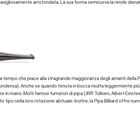
vigliosamente arrotondata. La sua forma semicurva la rende davve
za tempo che piace alla stragrande maggioranza degli amanti della Pip
ondensa). Anche se quando tenuta in bocca risulta leggermente più pe
e in mano. Molti famosi fumatori di pipa (JRR Tolkien, Albert Einstein
po nella loro rotazione abituale. Inoltre, la Pipa Billiard offre numer