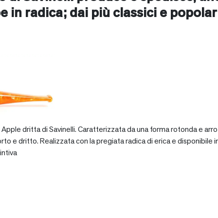
e in radica; dai più classici e popolari 
pple dritta di Savinelli. Caratterizzata da una forma rotonda e arro
dritto. Realizzata con la pregiata radica di erica e disponibile in va
intiva