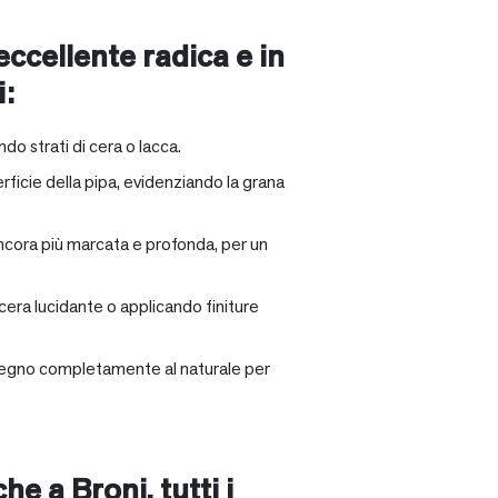
 eccellente radica e in
i:
ndo strati di cera o lacca.
rficie della pipa, evidenziando la grana
ancora più marcata e profonda, per un
 cera lucidante o applicando finiture
il legno completamente al naturale per
nche a
Broni
, tutti i