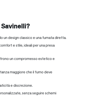
 Savinelli?
o un design classico e una fumata diretta.
omfort e stile, ideali per una presa
e offrono un compromesso estetico e
distanza maggiore che il fumo deve
ticità e discrezione.
personalizzate, senza seguire schemi