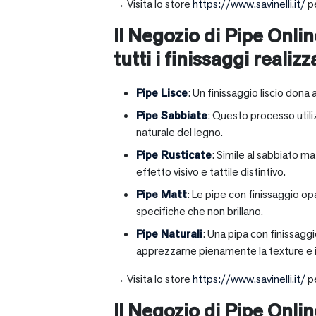
→ Visita lo store
https://www.savinelli.it/
pe
Il Negozio di Pipe Onlin
tutti i finissaggi realizz
Pipe Lisce
: Un finissaggio liscio dona 
Pipe Sabbiate
: Questo processo utili
naturale del legno.
Pipe Rusticate
: Simile al sabbiato m
effetto visivo e tattile distintivo.
Pipe Matt
: Le pipe con finissaggio op
specifiche che non brillano.
Pipe Naturali
: Una pipa con finissagg
apprezzarne pienamente la texture e il
→ Visita lo store
https://www.savinelli.it/
pe
Il Negozio di Pipe Onli