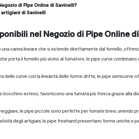
Negozio di Pipe Online di Savinelli?
artigiani di Savinelli
onibili nel Negozio di Pipe Online di
 una canna lineare che si estende direttamente dal fornello, offrend
e porta il fornello più vicino al fumatore, le pipe curve combinano c
nza delle curve con la linearità delle forme dritte, le pipe semicurv
oro bocchino esteso, favoriscono una fumata più fresca grazie alla 
neggiare, le pipe piccole sono perfette per fumate brevi, unendo pra
eatività degli artigiani, le pipe freehand presentano forme uniche e 