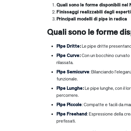
Quali sono le forme disponibili nel 
Finissaggi realizzabili dagli esperti 
Principali modelli di pipe in radica
Quali sono le forme disp
Pipe Dritte
:
Le pipe dritte presentano
Pipe Curve
:
Con un bocchino curvato ch
rilassata.
Pipe Semicurve
: Bilanciando l’elega
funzionale.
Pipe Lunghe
:
Le pipe lunghe, con il l
percorrere.
Pipe Piccole
: Compatte e facili da ma
Pipe Freehand
: Espressione della cr
prefissati.