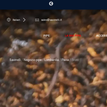
Italian
sales@savinelli.it
PIPE
LA MIA PIPA
ACCES
Savinelli
/
Negozio pipe
/
Lombardia
/
Pavia
/
Broni