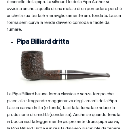
il cannello della pipa. La silhouette della Pipa Author si
avvicina anche a quella di una mela o di un pomodoro perché
anche la sua testa è meravigliosamente arrotondata. La sua
forma semicurva la rende davvero comoda e facile da
fumare.
Pipa Billiard dritta
La Pipa Billiard ha una forma classica e senza tempo che
piace alla stragrande maggioranza degli amanti della Pipa.
La sua canna dritta (e tonda) facilita la fumata e riduce la
produzione di umidità (condensa). Anche se quando tenuta
in bocca risulta leggermente più pesante di una pipa curva,
la Pipa Billiard Dritta è in realtà davvero piacevole da tenere