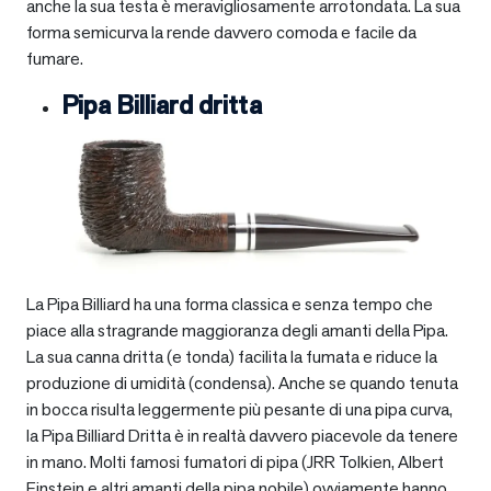
anche la sua testa è meravigliosamente arrotondata. La sua
forma semicurva la rende davvero comoda e facile da
fumare.
Pipa Billiard dritta
La Pipa Billiard ha una forma classica e senza tempo che
piace alla stragrande maggioranza degli amanti della Pipa.
La sua canna dritta (e tonda) facilita la fumata e riduce la
produzione di umidità (condensa). Anche se quando tenuta
in bocca risulta leggermente più pesante di una pipa curva,
la Pipa Billiard Dritta è in realtà davvero piacevole da tenere
in mano. Molti famosi fumatori di pipa (JRR Tolkien, Albert
Einstein e altri amanti della pipa nobile) ovviamente hanno