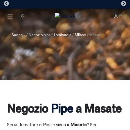
Savinelli
/
Negozio pipe
/
Lombardia
/
Milano
/
Masate
Negozio
Pipe
a Masate
Sei un fumatore di Pipa e vivi in
a
Masate
? Sei