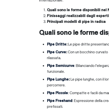
internazionale:
Quali sono le forme disponibili nel 
Finissaggi realizzabili dagli esperti 
Principali modelli di pipe in radica
Quali sono le forme disp
Pipe Dritte
:
Le pipe dritte presentano
Pipe Curve
:
Con un bocchino curvato ch
rilassata.
Pipe Semicurve
: Bilanciando l’elega
funzionale.
Pipe Lunghe
:
Le pipe lunghe, con il l
percorrere.
Pipe Piccole
: Compatte e facili da ma
Pipe Freehand
: Espressione della cr
prefissati.