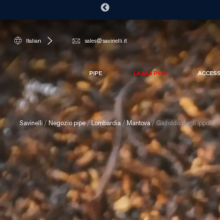
Italian
sales@savinelli.it
PIPE
LA MIA PIPA
ACCES
Savinelli
/
Negozio pipe
/
Lombardia
/
Mantova
/
Gazoldo degli ippoliti