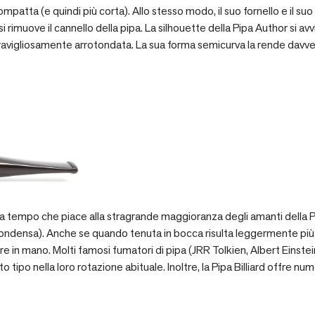
patta (e quindi più corta). Allo stesso modo, il suo fornello e il suo 
 rimuove il cannello della pipa. La silhouette della Pipa Author si avv
vigliosamente arrotondata. La sua forma semicurva la rende davve
za tempo che piace alla stragrande maggioranza degli amanti della Pip
ondensa). Anche se quando tenuta in bocca risulta leggermente più pe
e in mano. Molti famosi fumatori di pipa (JRR Tolkien, Albert Einstein
po nella loro rotazione abituale. Inoltre, la Pipa Billiard offre numer