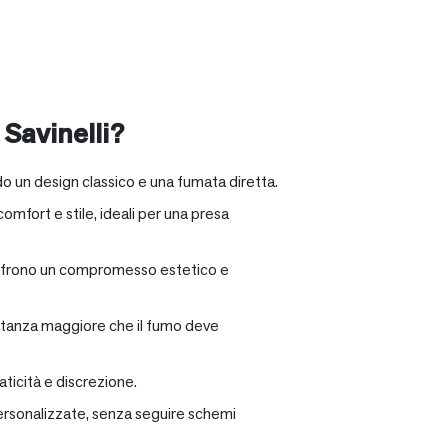
 Savinelli?
o un design classico e una fumata diretta.
omfort e stile, ideali per una presa
e offrono un compromesso estetico e
distanza maggiore che il fumo deve
ticità e discrezione.
personalizzate, senza seguire schemi