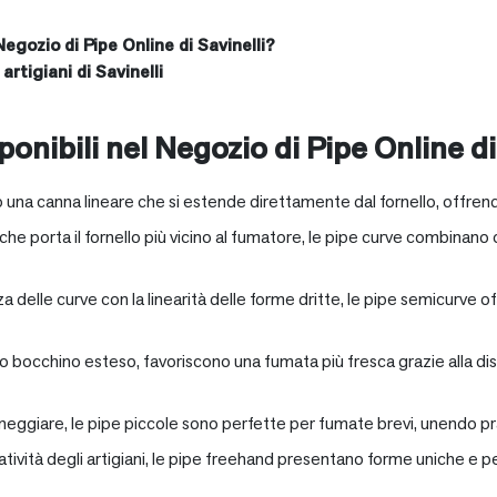
Negozio di Pipe Online di Savinelli?
artigiani di Savinelli
onibili nel Negozio di Pipe Online di
 una canna lineare che si estende direttamente dal fornello, offrend
e porta il fornello più vicino al fumatore, le pipe curve combinano c
nza delle curve con la linearità delle forme dritte, le pipe semicurv
oro bocchino esteso, favoriscono una fumata più fresca grazie alla 
neggiare, le pipe piccole sono perfette per fumate brevi, unendo pra
eatività degli artigiani, le pipe freehand presentano forme uniche e 