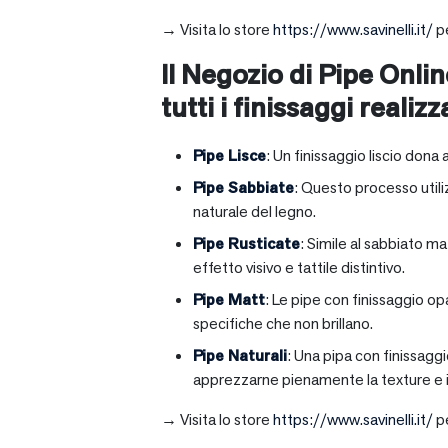
→ Visita lo store
https://www.savinelli.it/
pe
Il Negozio di Pipe Onlin
tutti i finissaggi realizz
Pipe Lisce
: Un finissaggio liscio dona 
Pipe Sabbiate
: Questo processo utili
naturale del legno.
Pipe Rusticate
: Simile al sabbiato m
effetto visivo e tattile distintivo.
Pipe Matt
: Le pipe con finissaggio op
specifiche che non brillano.
Pipe Naturali
: Una pipa con finissagg
apprezzarne pienamente la texture e il
→ Visita lo store
https://www.savinelli.it/
pe