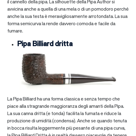
il cannello della pipa. La silhouette della Pipa Author si
avvicina anche a quella di una mela o di un pomodoro perché
anche la sua testa è meravigliosamente arrotondata. La sua
forma semicurva la rende davvero comoda e facile da
fumare.
Pipa Billiard dritta
La Pipa Billiard ha una forma classica e senza tempo che
piace alla stragrande maggioranza degli amanti della Pipa.
La sua canna dritta (e tonda) facilita la fumata e riduce la
produzione di umidità (condensa). Anche se quando tenuta
in bocca risulta leggermente più pesante di una pipa curva,
la Pipa Billiard Dritta è in realtà davvero piacevole da tenere