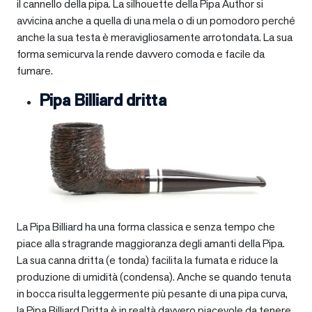
il cannello della pipa. La silhouette della Pipa Author si
avvicina anche a quella di una mela o di un pomodoro perché
anche la sua testa è meravigliosamente arrotondata. La sua
forma semicurva la rende davvero comoda e facile da
fumare.
Pipa Billiard dritta
La Pipa Billiard ha una forma classica e senza tempo che
piace alla stragrande maggioranza degli amanti della Pipa.
La sua canna dritta (e tonda) facilita la fumata e riduce la
produzione di umidità (condensa). Anche se quando tenuta
in bocca risulta leggermente più pesante di una pipa curva,
la Pipa Billiard Dritta è in realtà davvero piacevole da tenere