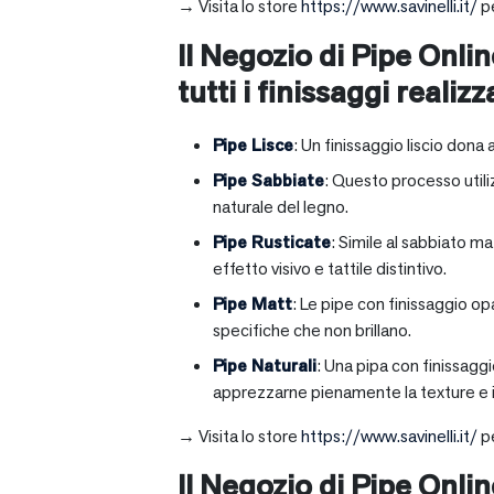
→ Visita lo store
https://www.savinelli.it/
pe
Il Negozio di Pipe Onlin
tutti i finissaggi realizz
Pipe Lisce
: Un finissaggio liscio dona 
Pipe Sabbiate
: Questo processo utili
naturale del legno.
Pipe Rusticate
: Simile al sabbiato m
effetto visivo e tattile distintivo.
Pipe Matt
: Le pipe con finissaggio op
specifiche che non brillano.
Pipe Naturali
: Una pipa con finissagg
apprezzarne pienamente la texture e il
→ Visita lo store
https://www.savinelli.it/
pe
Il Negozio di Pipe Onli