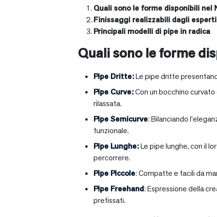
Quali sono le forme disponibili nel 
Finissaggi realizzabili dagli esperti 
Principali modelli di pipe in radica
Quali sono le forme disp
Pipe Dritte
:
Le pipe dritte presentano
Pipe Curve
:
Con un bocchino curvato ch
rilassata.
Pipe Semicurve
: Bilanciando l’elega
funzionale.
Pipe Lunghe
:
Le pipe lunghe, con il l
percorrere.
Pipe Piccole
: Compatte e facili da ma
Pipe Freehand
: Espressione della cr
prefissati.