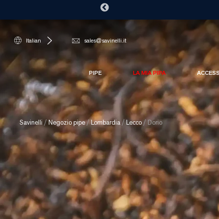
Italian
sales@savinelli.it
PIPE
LA MIA PIPA
ACCES
Savinelli
/
Negozio pipe
/
Lombardia
/
Lecco
/
Dorio