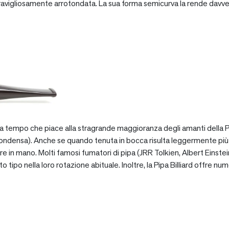
vigliosamente arrotondata. La sua forma semicurva la rende davve
za tempo che piace alla stragrande maggioranza degli amanti della Pip
ondensa). Anche se quando tenuta in bocca risulta leggermente più pe
e in mano. Molti famosi fumatori di pipa (JRR Tolkien, Albert Einstein
po nella loro rotazione abituale. Inoltre, la Pipa Billiard offre numer