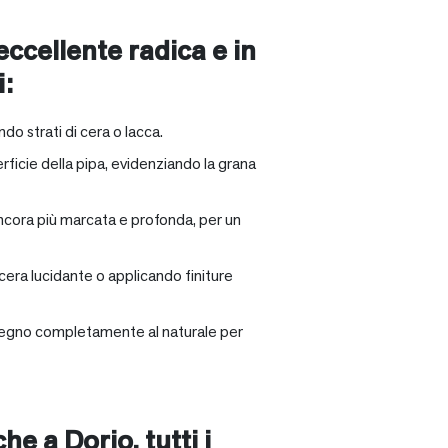
 eccellente radica e in
i:
ndo strati di cera o lacca.
rficie della pipa, evidenziando la grana
ancora più marcata e profonda, per un
 cera lucidante o applicando finiture
il legno completamente al naturale per
nche a
Dorio
, tutti i