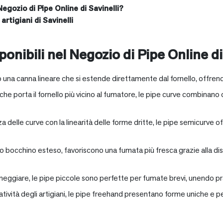
Negozio di Pipe Online di Savinelli?
artigiani di Savinelli
onibili nel Negozio di Pipe Online di
 una canna lineare che si estende direttamente dal fornello, offrend
e porta il fornello più vicino al fumatore, le pipe curve combinano c
nza delle curve con la linearità delle forme dritte, le pipe semicurv
oro bocchino esteso, favoriscono una fumata più fresca grazie alla 
neggiare, le pipe piccole sono perfette per fumate brevi, unendo pra
eatività degli artigiani, le pipe freehand presentano forme uniche e 