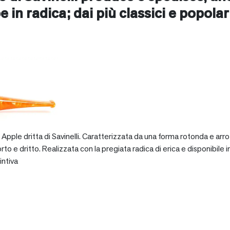
e in radica; dai più classici e popolari 
pple dritta di Savinelli. Caratterizzata da una forma rotonda e arro
dritto. Realizzata con la pregiata radica di erica e disponibile in va
intiva