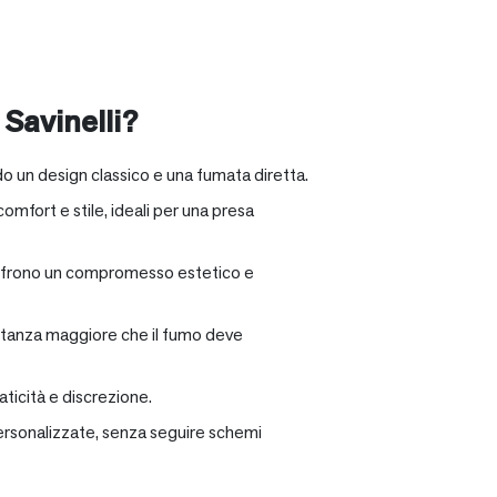
 Savinelli?
o un design classico e una fumata diretta.
omfort e stile, ideali per una presa
e offrono un compromesso estetico e
distanza maggiore che il fumo deve
ticità e discrezione.
personalizzate, senza seguire schemi