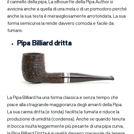
il cannello della pipa. La silhouette della Pipa Author si
avvicina anche a quella di una mela o di un pomodoro perché
anche la sua testa è meravigliosamente arrotondata. La sua
forma semicurva la rende davvero comoda e facile da
fumare.
Pipa Billiard dritta
La Pipa Billiard ha una forma classica e senza tempo che
piace alla stragrande maggioranza degli amanti della Pipa.
La sua canna dritta (e tonda) facilita la fumata e riduce la
produzione di umidità (condensa). Anche se quando tenuta
in bocca risulta leggermente più pesante di una pipa curva,
la Pipa Billiard Dritta è in realtà davvero piacevole da tenere