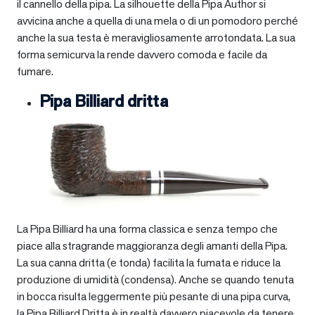
il cannello della pipa. La silhouette della Pipa Author si
avvicina anche a quella di una mela o di un pomodoro perché
anche la sua testa è meravigliosamente arrotondata. La sua
forma semicurva la rende davvero comoda e facile da
fumare.
Pipa Billiard dritta
La Pipa Billiard ha una forma classica e senza tempo che
piace alla stragrande maggioranza degli amanti della Pipa.
La sua canna dritta (e tonda) facilita la fumata e riduce la
produzione di umidità (condensa). Anche se quando tenuta
in bocca risulta leggermente più pesante di una pipa curva,
la Pipa Billiard Dritta è in realtà davvero piacevole da tenere