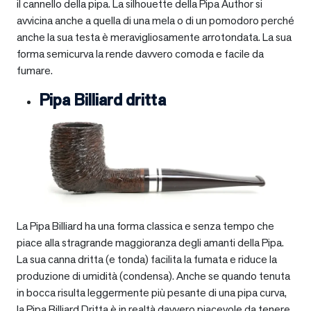
il cannello della pipa. La silhouette della Pipa Author si
avvicina anche a quella di una mela o di un pomodoro perché
anche la sua testa è meravigliosamente arrotondata. La sua
forma semicurva la rende davvero comoda e facile da
fumare.
Pipa Billiard dritta
La Pipa Billiard ha una forma classica e senza tempo che
piace alla stragrande maggioranza degli amanti della Pipa.
La sua canna dritta (e tonda) facilita la fumata e riduce la
produzione di umidità (condensa). Anche se quando tenuta
in bocca risulta leggermente più pesante di una pipa curva,
la Pipa Billiard Dritta è in realtà davvero piacevole da tenere