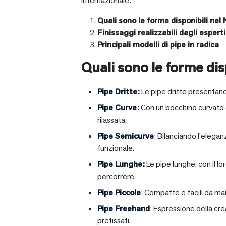
internazionale:
Quali sono le forme disponibili nel 
Finissaggi realizzabili dagli esperti 
Principali modelli di pipe in radica
Quali sono le forme disp
Pipe Dritte
:
Le pipe dritte presentano
Pipe Curve
:
Con un bocchino curvato ch
rilassata.
Pipe Semicurve
: Bilanciando l’elega
funzionale.
Pipe Lunghe
:
Le pipe lunghe, con il l
percorrere.
Pipe Piccole
: Compatte e facili da ma
Pipe Freehand
: Espressione della cr
prefissati.