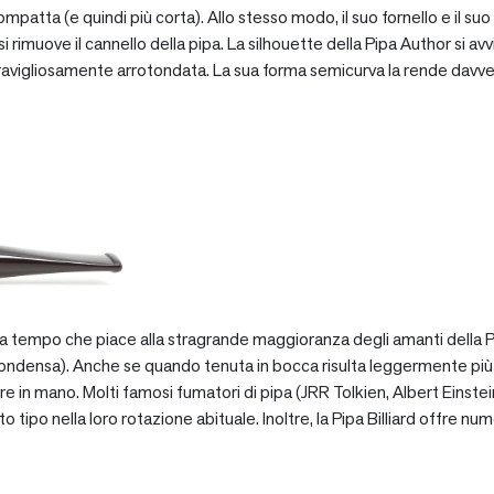
patta (e quindi più corta). Allo stesso modo, il suo fornello e il suo 
 rimuove il cannello della pipa. La silhouette della Pipa Author si avv
vigliosamente arrotondata. La sua forma semicurva la rende davve
za tempo che piace alla stragrande maggioranza degli amanti della Pip
ondensa). Anche se quando tenuta in bocca risulta leggermente più pe
e in mano. Molti famosi fumatori di pipa (JRR Tolkien, Albert Einstein
po nella loro rotazione abituale. Inoltre, la Pipa Billiard offre numer