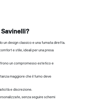
 Savinelli?
o un design classico e una fumata diretta.
omfort e stile, ideali per una presa
e offrono un compromesso estetico e
distanza maggiore che il fumo deve
ticità e discrezione.
personalizzate, senza seguire schemi