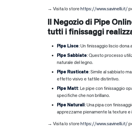
→ Visita lo store
https://www.savinelli.it/
pe
Il Negozio di Pipe Onlin
tutti i finissaggi realizz
Pipe Lisce
: Un finissaggio liscio dona 
Pipe Sabbiate
: Questo processo utili
naturale del legno.
Pipe Rusticate
: Simile al sabbiato m
effetto visivo e tattile distintivo.
Pipe Matt
: Le pipe con finissaggio op
specifiche che non brillano.
Pipe Naturali
: Una pipa con finissagg
apprezzarne pienamente la texture e il
→ Visita lo store
https://www.savinelli.it/
pe