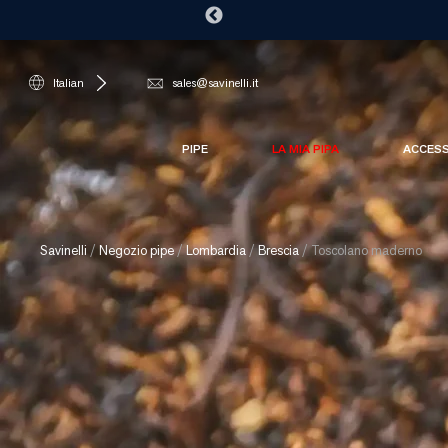
Italian
sales@savinelli.it
PIPE
LA MIA PIPA
ACCES
Savinelli
/
Negozio pipe
/
Lombardia
/
Brescia
/
Toscolano maderno