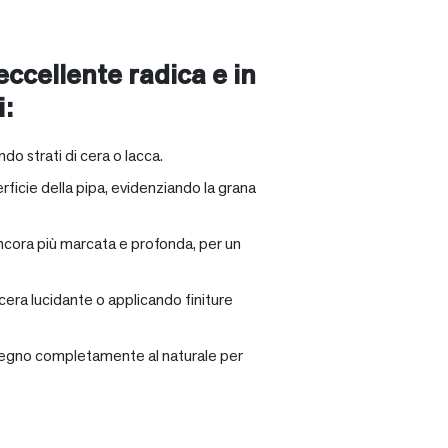
 eccellente radica e in
i:
ndo strati di cera o lacca.
rficie della pipa, evidenziando la grana
ancora più marcata e profonda, per un
 cera lucidante o applicando finiture
il legno completamente al naturale per