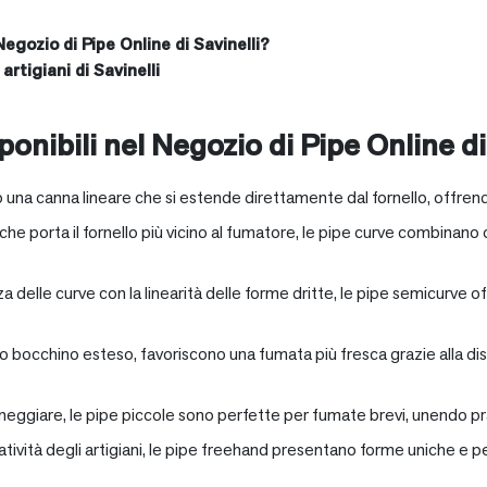
Negozio di Pipe Online di Savinelli?
artigiani di Savinelli
onibili nel Negozio di Pipe Online di
 una canna lineare che si estende direttamente dal fornello, offrend
e porta il fornello più vicino al fumatore, le pipe curve combinano c
nza delle curve con la linearità delle forme dritte, le pipe semicurv
oro bocchino esteso, favoriscono una fumata più fresca grazie alla 
neggiare, le pipe piccole sono perfette per fumate brevi, unendo pra
eatività degli artigiani, le pipe freehand presentano forme uniche e 