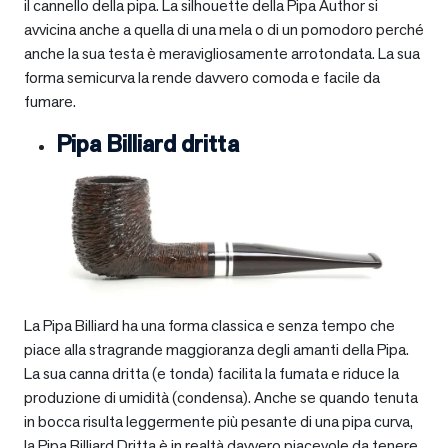
il cannello della pipa. La silhouette della Pipa Author si
avvicina anche a quella di una mela o di un pomodoro perché
anche la sua testa è meravigliosamente arrotondata. La sua
forma semicurva la rende davvero comoda e facile da
fumare.
Pipa Billiard dritta
La Pipa Billiard ha una forma classica e senza tempo che
piace alla stragrande maggioranza degli amanti della Pipa.
La sua canna dritta (e tonda) facilita la fumata e riduce la
produzione di umidità (condensa). Anche se quando tenuta
in bocca risulta leggermente più pesante di una pipa curva,
la Pipa Billiard Dritta è in realtà davvero piacevole da tenere