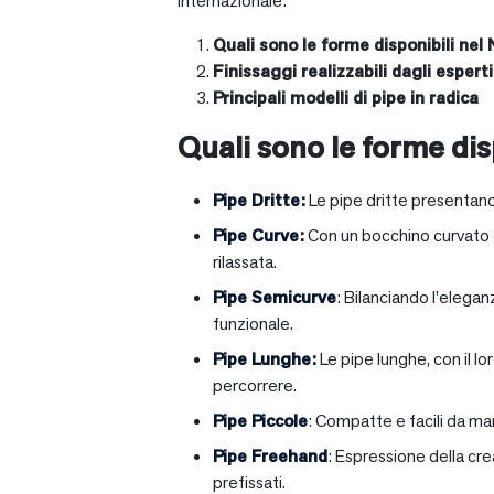
internazionale:
Quali sono le forme disponibili nel 
Finissaggi realizzabili dagli esperti 
Principali modelli di pipe in radica
Quali sono le forme disp
Pipe Dritte
:
Le pipe dritte presentano
Pipe Curve
:
Con un bocchino curvato ch
rilassata.
Pipe Semicurve
: Bilanciando l’elega
funzionale.
Pipe Lunghe
:
Le pipe lunghe, con il l
percorrere.
Pipe Piccole
: Compatte e facili da ma
Pipe Freehand
: Espressione della cr
prefissati.