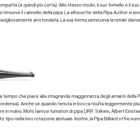
patta (e quindi più corta). Allo stesso modo, il suo fornello e il suo 
 rimuove il cannello della pipa. La silhouette della Pipa Author si avv
vigliosamente arrotondata. La sua forma semicurva la rende davve
za tempo che piace alla stragrande maggioranza degli amanti della Pip
ondensa). Anche se quando tenuta in bocca risulta leggermente più pe
e in mano. Molti famosi fumatori di pipa (JRR Tolkien, Albert Einstein
po nella loro rotazione abituale. Inoltre, la Pipa Billiard offre numer