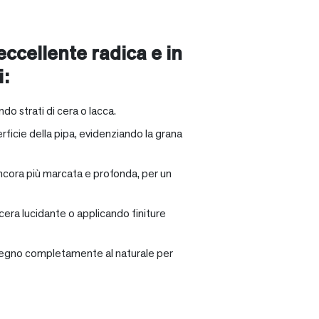
 eccellente radica e in
i:
ndo strati di cera o lacca.
rficie della pipa, evidenziando la grana
ancora più marcata e profonda, per un
 cera lucidante o applicando finiture
il legno completamente al naturale per