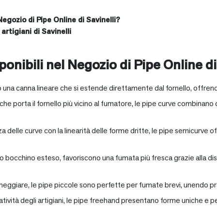
Negozio di Pipe Online di Savinelli?
artigiani di Savinelli
onibili nel Negozio di Pipe Online di
 una canna lineare che si estende direttamente dal fornello, offrend
e porta il fornello più vicino al fumatore, le pipe curve combinano c
nza delle curve con la linearità delle forme dritte, le pipe semicurv
oro bocchino esteso, favoriscono una fumata più fresca grazie alla 
neggiare, le pipe piccole sono perfette per fumate brevi, unendo pra
eatività degli artigiani, le pipe freehand presentano forme uniche e 