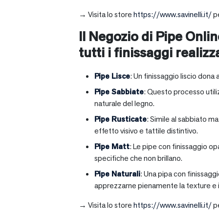
→ Visita lo store
https://www.savinelli.it/
pe
Il Negozio di Pipe Onlin
tutti i finissaggi realizz
Pipe Lisce
: Un finissaggio liscio dona 
Pipe Sabbiate
: Questo processo utili
naturale del legno.
Pipe Rusticate
: Simile al sabbiato m
effetto visivo e tattile distintivo.
Pipe Matt
: Le pipe con finissaggio op
specifiche che non brillano.
Pipe Naturali
: Una pipa con finissagg
apprezzarne pienamente la texture e il
→ Visita lo store
https://www.savinelli.it/
pe