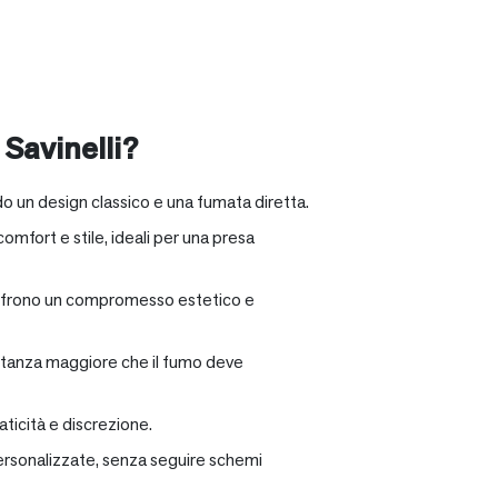
 Savinelli?
o un design classico e una fumata diretta.
omfort e stile, ideali per una presa
e offrono un compromesso estetico e
distanza maggiore che il fumo deve
ticità e discrezione.
personalizzate, senza seguire schemi