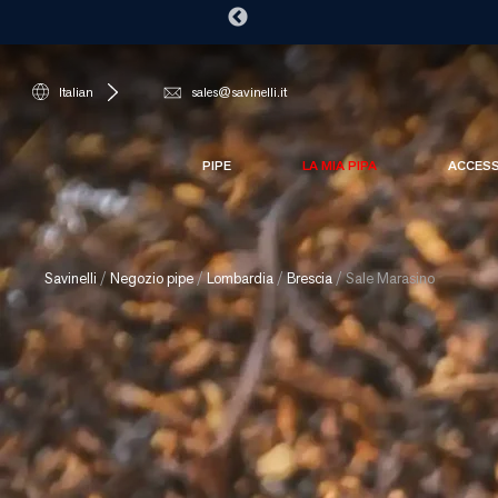
Italian
sales@savinelli.it
PIPE
LA MIA PIPA
ACCES
Savinelli
/
Negozio pipe
/
Lombardia
/
Brescia
/
Sale Marasino