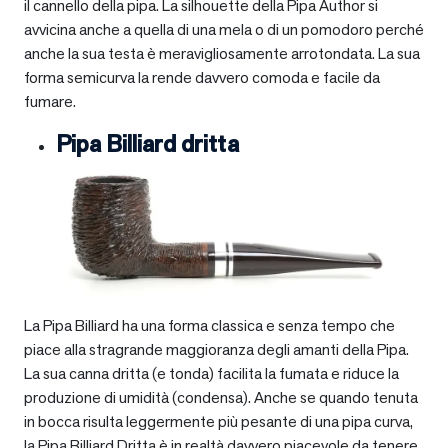
il cannello della pipa. La silhouette della Pipa Author si
avvicina anche a quella di una mela o di un pomodoro perché
anche la sua testa è meravigliosamente arrotondata. La sua
forma semicurva la rende davvero comoda e facile da
fumare.
Pipa Billiard dritta
La Pipa Billiard ha una forma classica e senza tempo che
piace alla stragrande maggioranza degli amanti della Pipa.
La sua canna dritta (e tonda) facilita la fumata e riduce la
produzione di umidità (condensa). Anche se quando tenuta
in bocca risulta leggermente più pesante di una pipa curva,
la Pipa Billiard Dritta è in realtà davvero piacevole da tenere