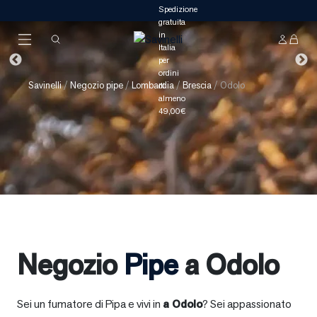
Savinelli
/
Negozio pipe
/
Lombardia
/
Brescia
/
Odolo
Negozio
Pipe
a Odolo
Sei un fumatore di Pipa e vivi in
a
Odolo
? Sei appassionato