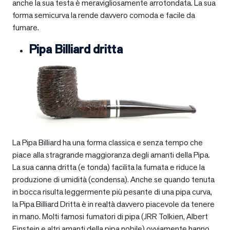
anche la sua testa è meravigliosamente arrotondata. La sua
forma semicurva la rende davvero comoda e facile da
fumare.
Pipa Billiard dritta
La Pipa Billiard ha una forma classica e senza tempo che
piace alla stragrande maggioranza degli amanti della Pipa.
La sua canna dritta (e tonda) facilita la fumata e riduce la
produzione di umidità (condensa). Anche se quando tenuta
in bocca risulta leggermente più pesante di una pipa curva,
la Pipa Billiard Dritta è in realtà davvero piacevole da tenere
in mano. Molti famosi fumatori di pipa (JRR Tolkien, Albert
Einstein e altri amanti della pipa nobile) ovviamente hanno