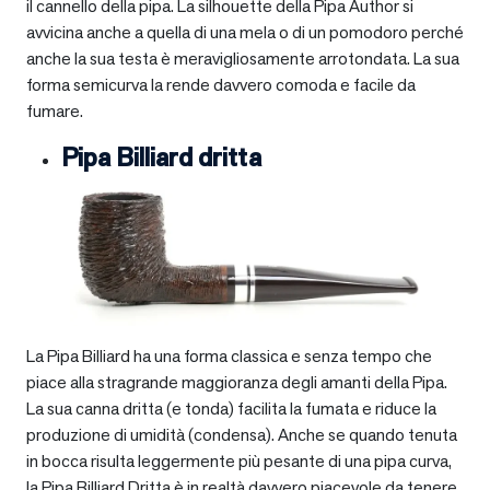
il cannello della pipa. La silhouette della Pipa Author si
avvicina anche a quella di una mela o di un pomodoro perché
anche la sua testa è meravigliosamente arrotondata. La sua
forma semicurva la rende davvero comoda e facile da
fumare.
Pipa Billiard dritta
La Pipa Billiard ha una forma classica e senza tempo che
piace alla stragrande maggioranza degli amanti della Pipa.
La sua canna dritta (e tonda) facilita la fumata e riduce la
produzione di umidità (condensa). Anche se quando tenuta
in bocca risulta leggermente più pesante di una pipa curva,
la Pipa Billiard Dritta è in realtà davvero piacevole da tenere