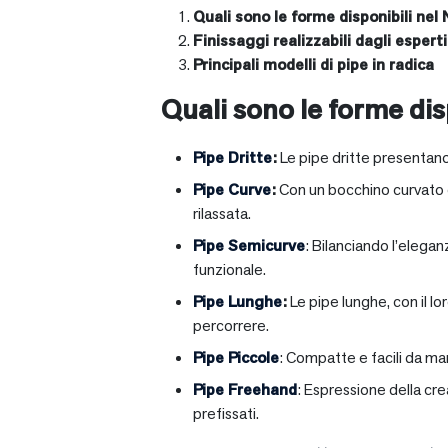
Quali sono le forme disponibili nel 
Finissaggi realizzabili dagli esperti 
Principali modelli di pipe in radica
Quali sono le forme disp
Pipe Dritte
:
Le pipe dritte presentano
Pipe Curve
:
Con un bocchino curvato ch
rilassata.
Pipe Semicurve
: Bilanciando l’elega
funzionale.
Pipe Lunghe
:
Le pipe lunghe, con il l
percorrere.
Pipe Piccole
: Compatte e facili da ma
Pipe Freehand
: Espressione della cr
prefissati.