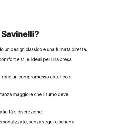
 Savinelli?
o un design classico e una fumata diretta.
omfort e stile, ideali per una presa
e offrono un compromesso estetico e
distanza maggiore che il fumo deve
ticità e discrezione.
personalizzate, senza seguire schemi