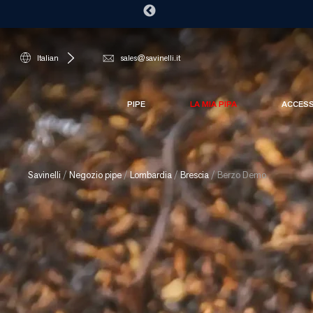
Italian
sales@savinelli.it
PIPE
LA MIA PIPA
ACCES
Savinelli
/
Negozio pipe
/
Lombardia
/
Brescia
/
Berzo Demo