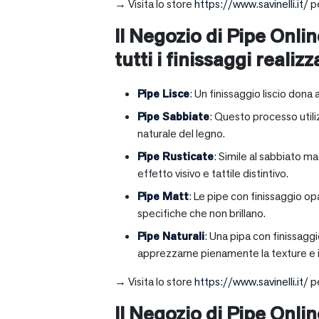
→ Visita lo store
https://www.savinelli.it/
pe
Il Negozio di Pipe Onlin
tutti i finissaggi realizz
Pipe Lisce
: Un finissaggio liscio dona 
Pipe Sabbiate
: Questo processo utili
naturale del legno.
Pipe Rusticate
: Simile al sabbiato m
effetto visivo e tattile distintivo.
Pipe Matt
: Le pipe con finissaggio op
specifiche che non brillano.
Pipe Naturali
: Una pipa con finissagg
apprezzarne pienamente la texture e il
→ Visita lo store
https://www.savinelli.it/
pe
Il Negozio di Pipe Onli