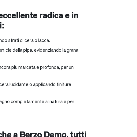
 eccellente radica e in
i:
ndo strati di cera o lacca.
rficie della pipa, evidenziando la grana
ancora più marcata e profonda, per un
 cera lucidante o applicando finiture
il legno completamente al naturale per
nche a
Berzo Demo
, tutti