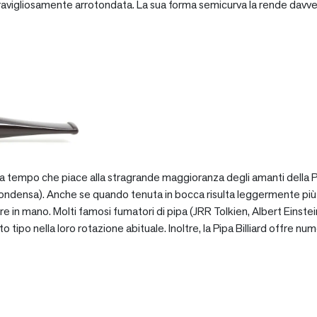
vigliosamente arrotondata. La sua forma semicurva la rende davve
za tempo che piace alla stragrande maggioranza degli amanti della Pip
ondensa). Anche se quando tenuta in bocca risulta leggermente più pe
e in mano. Molti famosi fumatori di pipa (JRR Tolkien, Albert Einstein
po nella loro rotazione abituale. Inoltre, la Pipa Billiard offre numer