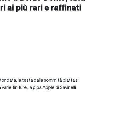
i ai più rari e raffinati
tondata, la testa dalla sommità piatta si
rie finiture, la pipa Apple di Savinelli