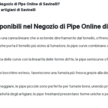
Negozio di Pipe Online di Savinelli?
artigiani di Savinelli
onibili nel Negozio di Pipe Online di
 una canna lineare che si estende direttamente dal fornello, offrend
e porta il fornello più vicino al fumatore, le pipe curve combinano c
nza delle curve con la linearità delle forme dritte, le pipe semicurv
oro bocchino esteso, favoriscono una fumata più fresca grazie alla 
neggiare, le pipe piccole sono perfette per fumate brevi, unendo pra
eatività degli artigiani, le pipe freehand presentano forme uniche e 