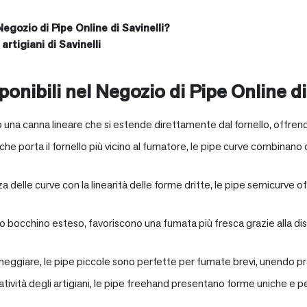
Negozio di Pipe Online di Savinelli?
artigiani di Savinelli
onibili nel Negozio di Pipe Online di
 una canna lineare che si estende direttamente dal fornello, offrend
e porta il fornello più vicino al fumatore, le pipe curve combinano c
nza delle curve con la linearità delle forme dritte, le pipe semicurv
oro bocchino esteso, favoriscono una fumata più fresca grazie alla 
neggiare, le pipe piccole sono perfette per fumate brevi, unendo pra
eatività degli artigiani, le pipe freehand presentano forme uniche e 