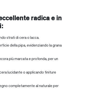
 eccellente radica e in
i:
ndo strati di cera o lacca.
rficie della pipa, evidenziando la grana
ancora più marcata e profonda, per un
 cera lucidante o applicando finiture
il legno completamente al naturale per