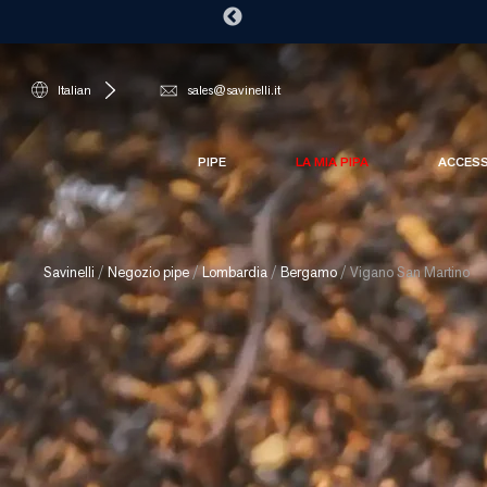
Italian
sales@savinelli.it
PIPE
LA MIA PIPA
ACCES
Savinelli
/
Negozio pipe
/
Lombardia
/
Bergamo
/
Vigano San Martino