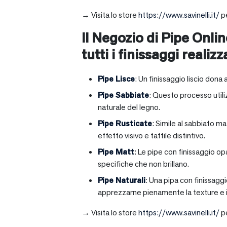
→ Visita lo store
https://www.savinelli.it/
pe
Il Negozio di Pipe Onlin
tutti i finissaggi realizz
Pipe Lisce
: Un finissaggio liscio dona 
Pipe Sabbiate
: Questo processo utili
naturale del legno.
Pipe Rusticate
: Simile al sabbiato m
effetto visivo e tattile distintivo.
Pipe Matt
: Le pipe con finissaggio op
specifiche che non brillano.
Pipe Naturali
: Una pipa con finissagg
apprezzarne pienamente la texture e il
→ Visita lo store
https://www.savinelli.it/
pe