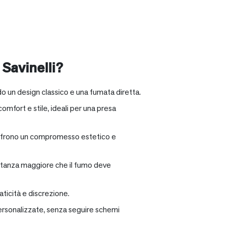
 Savinelli?
o un design classico e una fumata diretta.
omfort e stile, ideali per una presa
e offrono un compromesso estetico e
distanza maggiore che il fumo deve
ticità e discrezione.
personalizzate, senza seguire schemi