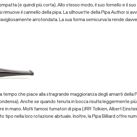
patta (e quindi più corta). Allo stesso modo, il suo fornello e il suo 
 rimuove il cannello della pipa. La silhouette della Pipa Author si avv
vigliosamente arrotondata. La sua forma semicurva la rende davve
za tempo che piace alla stragrande maggioranza degli amanti della Pip
ondensa). Anche se quando tenuta in bocca risulta leggermente più pe
e in mano. Molti famosi fumatori di pipa (JRR Tolkien, Albert Einstein
po nella loro rotazione abituale. Inoltre, la Pipa Billiard offre numer