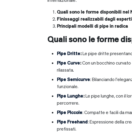
internazionale:
Quali sono le forme disponibili nel 
Finissaggi realizzabili dagli esperti 
Principali modelli di pipe in radica
Quali sono le forme disp
Pipe Dritte
:
Le pipe dritte presentano
Pipe Curve
:
Con un bocchino curvato ch
rilassata.
Pipe Semicurve
: Bilanciando l’elega
funzionale.
Pipe Lunghe
:
Le pipe lunghe, con il l
percorrere.
Pipe Piccole
: Compatte e facili da ma
Pipe Freehand
: Espressione della cr
prefissati.