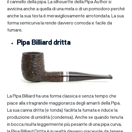
il cannello della pipa. La silhouette della Pipa Author si
avvicina anche a quella di una mela o di un pomodoro perché
anche la sua testa è meravigliosamente arrotondata. La sua
forma semicurva la rende davvero comoda e facile da
fumare.
Pipa Billiard dritta
La Pipa Billiard ha una forma classica e senza tempo che
piace alla stragrande maggioranza degli amanti della Pipa.
La sua canna dritta (e tonda) facilita la fumata e riduce la
produzione di umidità (condensa). Anche se quando tenuta
in bocca risulta leggermente più pesante di una pipa curva,
la Pipa Billiard Dritta è in realtà davvero piacevole da tenere