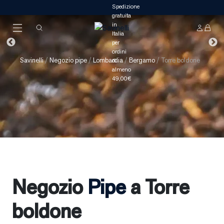
Savinelli
/
Negozio pipe
/
Lombardia
/
Bergamo
/
Torre boldone
Negozio
Pipe
a Torre
boldone