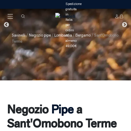
Savinelli
/
Negozio pipe
/
Lombardia
/
Bergamo
/
Sant'Omobono
Terme
Negozio
Pipe
a
Sant'Omobono Terme