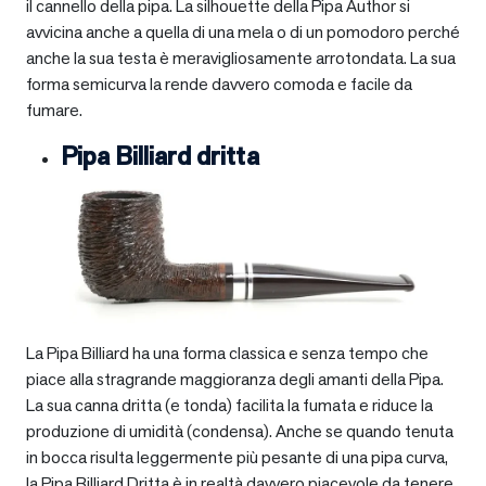
il cannello della pipa. La silhouette della Pipa Author si
avvicina anche a quella di una mela o di un pomodoro perché
anche la sua testa è meravigliosamente arrotondata. La sua
forma semicurva la rende davvero comoda e facile da
fumare.
Pipa Billiard dritta
La Pipa Billiard ha una forma classica e senza tempo che
piace alla stragrande maggioranza degli amanti della Pipa.
La sua canna dritta (e tonda) facilita la fumata e riduce la
produzione di umidità (condensa). Anche se quando tenuta
in bocca risulta leggermente più pesante di una pipa curva,
la Pipa Billiard Dritta è in realtà davvero piacevole da tenere