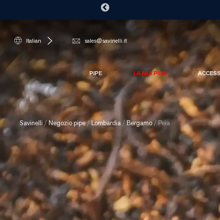
Italian
sales@savinelli.it
PIPE
LA MIA PIPA
ACCES
Savinelli
/
Negozio pipe
/
Lombardia
/
Bergamo
/
Peia