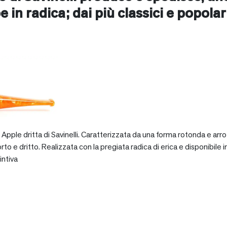
e in radica; dai più classici e popolari 
pple dritta di Savinelli. Caratterizzata da una forma rotonda e arro
dritto. Realizzata con la pregiata radica di erica e disponibile in va
intiva