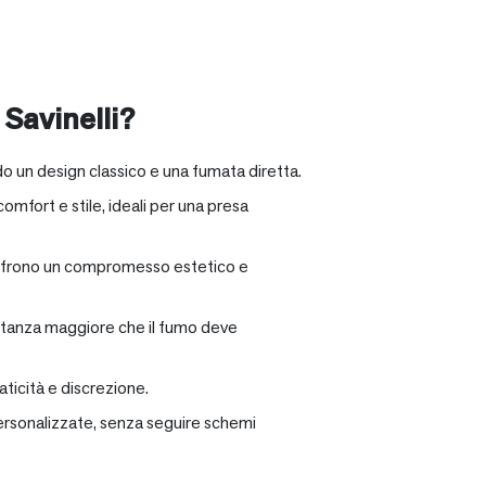
 Savinelli?
o un design classico e una fumata diretta.
omfort e stile, ideali per una presa
e offrono un compromesso estetico e
distanza maggiore che il fumo deve
ticità e discrezione.
personalizzate, senza seguire schemi