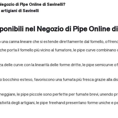
Negozio di Pipe Online di Savinelli?
artigiani di Savinelli
onibili nel Negozio di Pipe Online di
 una canna lineare che si estende direttamente dal fornello, offrend
e porta il fornello più vicino al fumatore, le pipe curve combinano c
nza delle curve con la linearità delle forme dritte, le pipe semicurv
oro bocchino esteso, favoriscono una fumata più fresca grazie alla 
neggiare, le pipe piccole sono perfette per fumate brevi, unendo pra
eatività degli artigiani, le pipe freehand presentano forme uniche e 