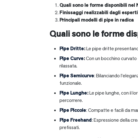
Quali sono le forme disponibili nel 
Finissaggi realizzabili dagli esperti 
Principali modelli di pipe in radica
Quali sono le forme disp
Pipe Dritte
:
Le pipe dritte presentano
Pipe Curve
:
Con un bocchino curvato ch
rilassata.
Pipe Semicurve
: Bilanciando l’elega
funzionale.
Pipe Lunghe
:
Le pipe lunghe, con il l
percorrere.
Pipe Piccole
: Compatte e facili da ma
Pipe Freehand
: Espressione della cr
prefissati.