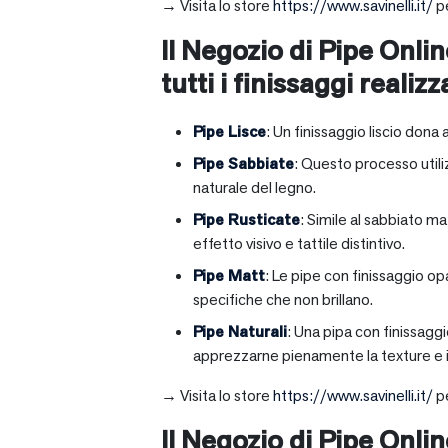
→ Visita lo store
https://www.savinelli.it/
pe
Il Negozio di Pipe Onlin
tutti i finissaggi realizz
Pipe Lisce
: Un finissaggio liscio dona 
Pipe Sabbiate
: Questo processo utili
naturale del legno.
Pipe Rusticate
: Simile al sabbiato m
effetto visivo e tattile distintivo.
Pipe Matt
: Le pipe con finissaggio op
specifiche che non brillano.
Pipe Naturali
: Una pipa con finissagg
apprezzarne pienamente la texture e il
→ Visita lo store
https://www.savinelli.it/
pe
Il Negozio di Pipe Onli