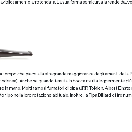
vigliosamente arrotondata. La sua forma semicurva la rende davve
za tempo che piace alla stragrande maggioranza degli amanti della Pip
ondensa). Anche se quando tenuta in bocca risulta leggermente più pe
e in mano. Molti famosi fumatori di pipa (JRR Tolkien, Albert Einstein
po nella loro rotazione abituale. Inoltre, la Pipa Billiard offre numer