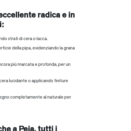
 eccellente radica e in
i:
ndo strati di cera o lacca.
rficie della pipa, evidenziando la grana
ancora più marcata e profonda, per un
 cera lucidante o applicando finiture
il legno completamente al naturale per
nche a
Peia
, tutti i