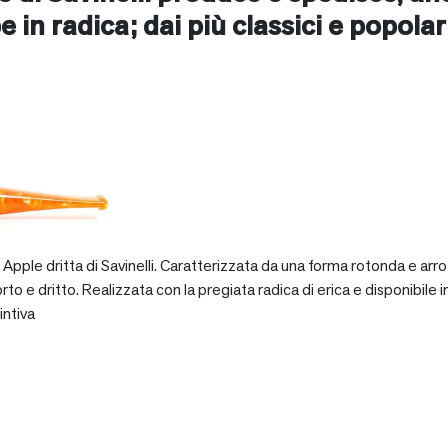
e in radica; dai più classici e popolari 
pple dritta di Savinelli. Caratterizzata da una forma rotonda e arro
dritto. Realizzata con la pregiata radica di erica e disponibile in va
intiva