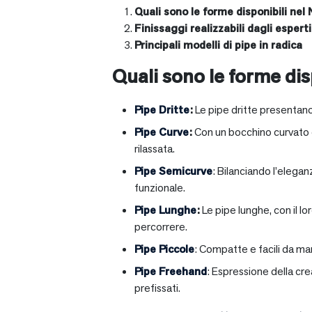
Quali sono le forme disponibili nel 
Finissaggi realizzabili dagli esperti 
Principali modelli di pipe in radica
Quali sono le forme disp
Pipe Dritte
:
Le pipe dritte presentano
Pipe Curve
:
Con un bocchino curvato ch
rilassata.
Pipe Semicurve
: Bilanciando l’elega
funzionale.
Pipe Lunghe
:
Le pipe lunghe, con il l
percorrere.
Pipe Piccole
: Compatte e facili da ma
Pipe Freehand
: Espressione della cr
prefissati.