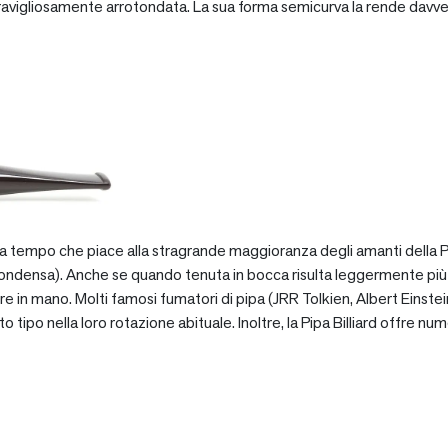
vigliosamente arrotondata. La sua forma semicurva la rende davve
za tempo che piace alla stragrande maggioranza degli amanti della Pip
ondensa). Anche se quando tenuta in bocca risulta leggermente più pe
e in mano. Molti famosi fumatori di pipa (JRR Tolkien, Albert Einstein
po nella loro rotazione abituale. Inoltre, la Pipa Billiard offre numer