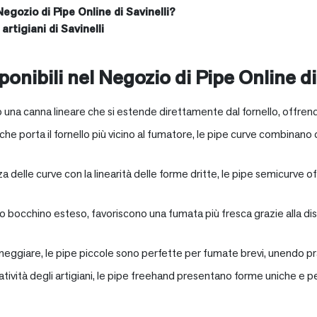
Negozio di Pipe Online di Savinelli?
artigiani di Savinelli
onibili nel Negozio di Pipe Online di
 una canna lineare che si estende direttamente dal fornello, offrend
e porta il fornello più vicino al fumatore, le pipe curve combinano c
nza delle curve con la linearità delle forme dritte, le pipe semicurv
oro bocchino esteso, favoriscono una fumata più fresca grazie alla 
neggiare, le pipe piccole sono perfette per fumate brevi, unendo pra
eatività degli artigiani, le pipe freehand presentano forme uniche e 