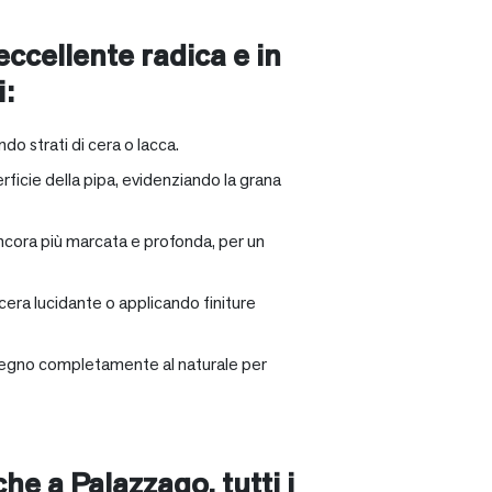
 eccellente radica e in
i:
ndo strati di cera o lacca.
rficie della pipa, evidenziando la grana
ancora più marcata e profonda, per un
 cera lucidante o applicando finiture
il legno completamente al naturale per
nche a
Palazzago
, tutti i