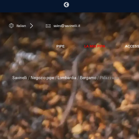
Italian
sales@savinelli.it
PIPE
LA MIA PIPA
ACCES
Savinelli
/
Negozio pipe
/
Lombardia
/
Bergamo
/
Palazzago