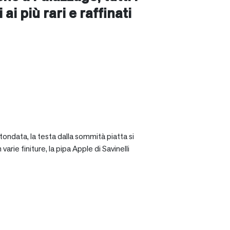
ai più rari e raffinati
tondata, la testa dalla sommità piatta si
rie finiture, la pipa Apple di Savinelli