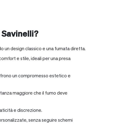
 Savinelli?
o un design classico e una fumata diretta.
omfort e stile, ideali per una presa
e offrono un compromesso estetico e
distanza maggiore che il fumo deve
ticità e discrezione.
personalizzate, senza seguire schemi