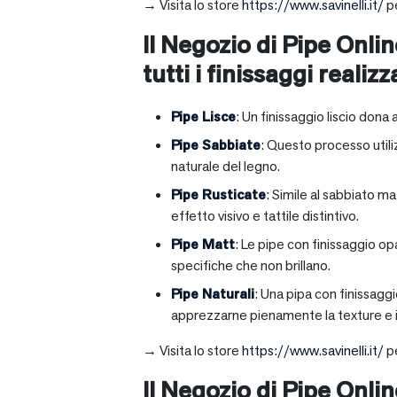
→ Visita lo store
https://www.savinelli.it/
pe
Il Negozio di Pipe Onlin
tutti i finissaggi realizz
Pipe Lisce
: Un finissaggio liscio dona 
Pipe Sabbiate
: Questo processo utili
naturale del legno.
Pipe Rusticate
: Simile al sabbiato m
effetto visivo e tattile distintivo.
Pipe Matt
: Le pipe con finissaggio op
specifiche che non brillano.
Pipe Naturali
: Una pipa con finissagg
apprezzarne pienamente la texture e il
→ Visita lo store
https://www.savinelli.it/
pe
Il Negozio di Pipe Onli