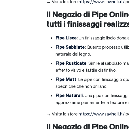
→ Visita lo store
https://www.savinelli.it/
pe
Il Negozio di Pipe Onlin
tutti i finissaggi realizz
Pipe Lisce
: Un finissaggio liscio dona 
Pipe Sabbiate
: Questo processo utili
naturale del legno.
Pipe Rusticate
: Simile al sabbiato m
effetto visivo e tattile distintivo.
Pipe Matt
: Le pipe con finissaggio op
specifiche che non brillano.
Pipe Naturali
: Una pipa con finissagg
apprezzarne pienamente la texture e il
→ Visita lo store
https://www.savinelli.it/
pe
Il Negozio di Pipe Onli