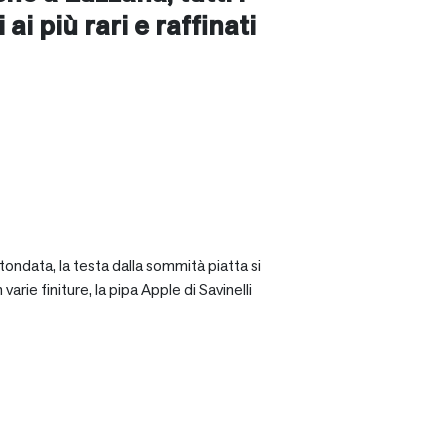
ai più rari e raffinati
tondata, la testa dalla sommità piatta si
rie finiture, la pipa Apple di Savinelli