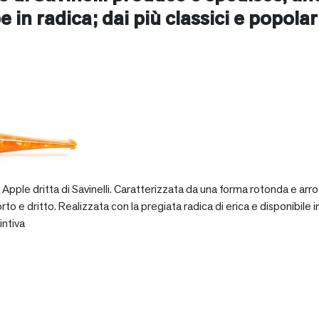
e in radica; dai più classici e popolari 
pple dritta di Savinelli. Caratterizzata da una forma rotonda e arro
dritto. Realizzata con la pregiata radica di erica e disponibile in va
intiva