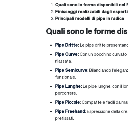
Quali sono le forme disponibili nel 
Finissaggi realizzabili dagli esperti 
Principali modelli di pipe in radica
Quali sono le forme disp
Pipe Dritte
:
Le pipe dritte presentano
Pipe Curve
:
Con un bocchino curvato ch
rilassata.
Pipe Semicurve
: Bilanciando l’elega
funzionale.
Pipe Lunghe
:
Le pipe lunghe, con il l
percorrere.
Pipe Piccole
: Compatte e facili da ma
Pipe Freehand
: Espressione della cr
prefissati.