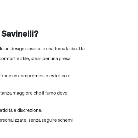
 Savinelli?
o un design classico e una fumata diretta.
omfort e stile, ideali per una presa
e offrono un compromesso estetico e
distanza maggiore che il fumo deve
ticità e discrezione.
personalizzate, senza seguire schemi