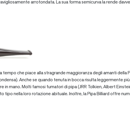
vigliosamente arrotondata. La sua forma semicurva la rende davve
za tempo che piace alla stragrande maggioranza degli amanti della Pip
ondensa). Anche se quando tenuta in bocca risulta leggermente più pe
e in mano. Molti famosi fumatori di pipa (JRR Tolkien, Albert Einstein
po nella loro rotazione abituale. Inoltre, la Pipa Billiard offre numer