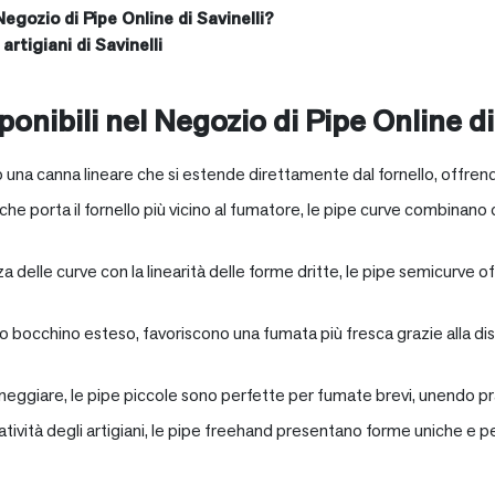
Negozio di Pipe Online di Savinelli?
artigiani di Savinelli
onibili nel Negozio di Pipe Online di
 una canna lineare che si estende direttamente dal fornello, offrend
e porta il fornello più vicino al fumatore, le pipe curve combinano c
nza delle curve con la linearità delle forme dritte, le pipe semicurv
oro bocchino esteso, favoriscono una fumata più fresca grazie alla 
neggiare, le pipe piccole sono perfette per fumate brevi, unendo pra
eatività degli artigiani, le pipe freehand presentano forme uniche e 