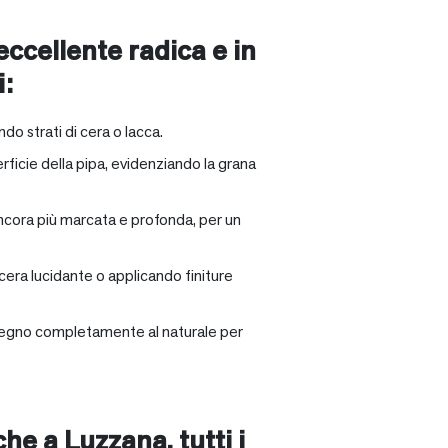
 eccellente radica e in
i:
ndo strati di cera o lacca.
rficie della pipa, evidenziando la grana
ancora più marcata e profonda, per un
 cera lucidante o applicando finiture
il legno completamente al naturale per
nche a
Luzzana
, tutti i