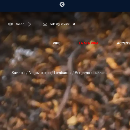
Italian
sales@savinelli.it
PIPE
LA MIA PIPA
ACCES
Savinelli
/
Negozio pipe
/
Lombardia
/
Bergamo
/
Luzzana