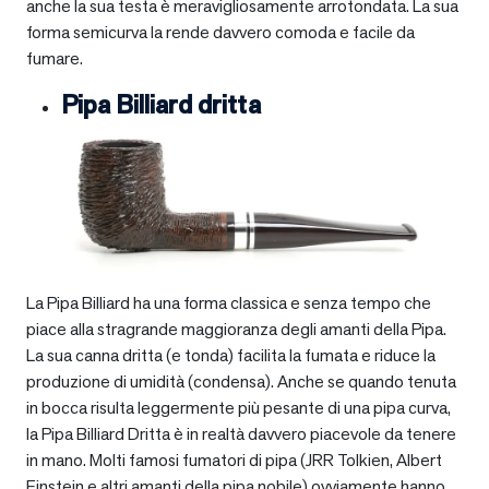
anche la sua testa è meravigliosamente arrotondata. La sua
forma semicurva la rende davvero comoda e facile da
fumare.
Pipa Billiard dritta
La Pipa Billiard ha una forma classica e senza tempo che
piace alla stragrande maggioranza degli amanti della Pipa.
La sua canna dritta (e tonda) facilita la fumata e riduce la
produzione di umidità (condensa). Anche se quando tenuta
in bocca risulta leggermente più pesante di una pipa curva,
la Pipa Billiard Dritta è in realtà davvero piacevole da tenere
in mano. Molti famosi fumatori di pipa (JRR Tolkien, Albert
Einstein e altri amanti della pipa nobile) ovviamente hanno