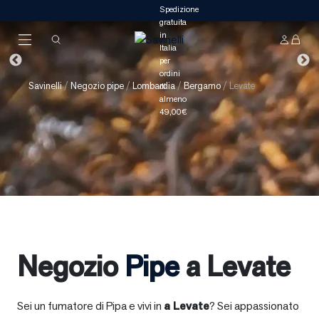
Savinelli
/
Negozio pipe
/
Lombardia
/
Bergamo
/
Levate
Negozio
Pipe
a Levate
Sei un fumatore di Pipa e vivi in
a
Levate
? Sei appassionato