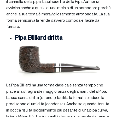
il cannello della pipa. La silhouette della Pipa Author si
avvicina anche a quella di una mela o di un pomodoro perché
anche la sua testa è meravigliosamente arrotondata. La sua
forma semicurva la rende davvero comoda e facile da
fumare.
Pipa Billiard dritta
La Pipa Billiard ha una forma classica e senza tempo che
piace alla stragrande maggioranza degli amanti della Pipa.
La sua canna dritta (e tonda) facilita la fumata e riduce la
produzione di umidità (condensa). Anche se quando tenuta
in bocca risulta leggermente più pesante di una pipa curva,
la Pipa Billiard Dritta è in realtà davvero piacevole da tenere