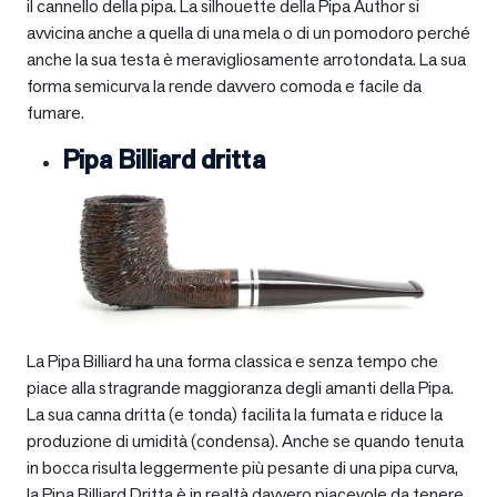
il cannello della pipa. La silhouette della Pipa Author si
avvicina anche a quella di una mela o di un pomodoro perché
anche la sua testa è meravigliosamente arrotondata. La sua
forma semicurva la rende davvero comoda e facile da
fumare.
Pipa Billiard dritta
La Pipa Billiard ha una forma classica e senza tempo che
piace alla stragrande maggioranza degli amanti della Pipa.
La sua canna dritta (e tonda) facilita la fumata e riduce la
produzione di umidità (condensa). Anche se quando tenuta
in bocca risulta leggermente più pesante di una pipa curva,
la Pipa Billiard Dritta è in realtà davvero piacevole da tenere