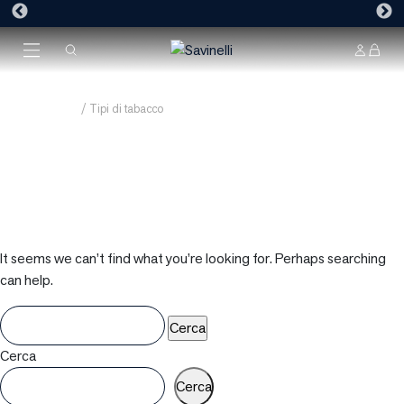
Savinelli
/
Tipi di tabacco
It seems we can’t find what you’re looking for. Perhaps searching
can help.
Ricerca
per:
Cerca
Cerca