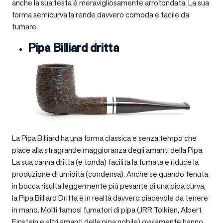
anche la sua testa è meravigliosamente arrotondata. La sua
forma semicurva la rende davvero comoda e facile da
fumare.
Pipa Billiard dritta
La Pipa Billiard ha una forma classica e senza tempo che
piace alla stragrande maggioranza degli amanti della Pipa.
La sua canna dritta (e tonda) facilita la fumata e riduce la
produzione di umidità (condensa). Anche se quando tenuta
in bocca risulta leggermente più pesante di una pipa curva,
la Pipa Billiard Dritta è in realtà davvero piacevole da tenere
in mano. Molti famosi fumatori di pipa (JRR Tolkien, Albert
Einstein e altri amanti della pipa nobile) ovviamente hanno