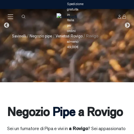
Savinelli
/
Negozio pipe
/
Veneto
/
Rovigo
/
Rovigo
Negozio
Pipe
a Rovigo
Sei un fumatore di Pipa e vivi in
a
Rovigo
? Sei appassionato